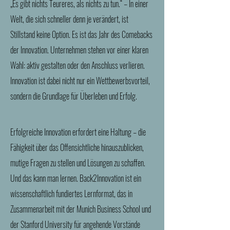
„Es gibt nichts Teureres, als nichts zu tun.“ – In einer
Welt, die sich schneller denn je verändert, ist
Stillstand keine Option. Es ist das Jahr des Comebacks
der Innovation. Unternehmen stehen vor einer klaren
Wahl: aktiv gestalten oder den Anschluss verlieren.
Innovation ist dabei nicht nur ein Wettbewerbsvorteil,
sondern die Grundlage für Überleben und Erfolg.
Erfolgreiche Innovation erfordert eine Haltung – die
Fähigkeit über das Offensichtliche hinauszublicken,
mutige Fragen zu stellen und Lösungen zu schaffen.
Und das kann man lernen. Back2Innovation ist ein
wissenschaftlich fundiertes Lernformat, das in
Zusammenarbeit mit der Munich Business School und
der Stanford University für angehende Vorstände