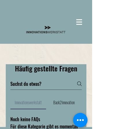
Häufig gestellte Fragen
Innovationswerkstatt
Back2Innovation
Noch keine FAQs
Für diese Kategorie gibt es momentan