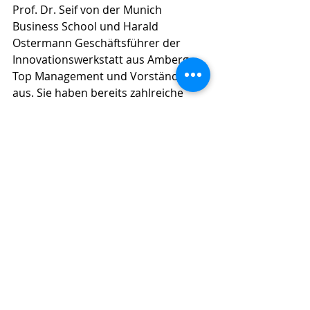
Prof. Dr. Seif von der Munich 
Business School und Harald 
Ostermann Geschäftsführer der 
Innovationswerkstatt aus Amberg 
Top Management und Vorständen 
aus. Sie haben bereits zahlreiche 
Unternehmen auf ihrem Weg zur 
Digitalen Transformation begleitet 
und dabei wichtige Erfahrungen 
gesammelt.
Lassen Sie sich von Prof. Dr. Seif und 
Harald Ostermann coachen, um die 
Digitale Transformation erfolgreich 
im Unternehmen voranzutreiben. 
Vereinbaren Sie jetzt einen 
kostenlosen Termin und bleiben Sie 
wettbewerbsfähig! Hier geht es zur 
Terminvereinbarung: 